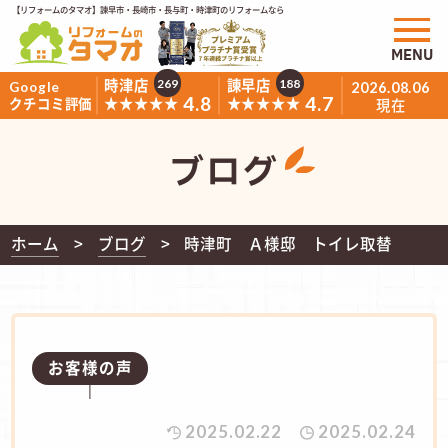
【リフォームのタマオ】諫早市・長崎市・長与町・時津町のリフォームなら
MENU
時津店
諫早店
269
188
Google
2026.08.06
4.8
4.7
★★★★★
★★★★★
クチコミ評価
現在
ブログ
ホーム
ブログ
時津町 Ａ様邸 トイレ取替
お客様の声
2025.02.22
2025.02.24