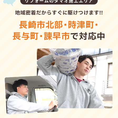
リフォームのタマオ施工エリア
地域密着だからすぐに駆けつけます!!
長崎市北部
・
時津町
・
長与町
・
諫早市
で対応中