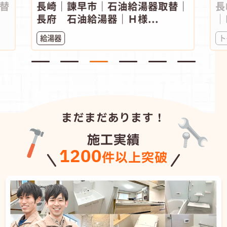
長崎｜諫早市｜石油給湯器取替｜
長崎｜
長府 石油給湯器｜Ｈ様...
｜Pana
給湯器
トイレ
まだまだあります！
施工実績
1200
件以上突破