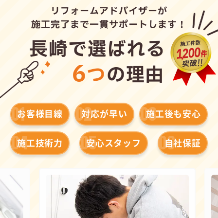
リフォームアドバイザーが
施工完了まで一貫サポートします！
長崎で選ばれる
6
つ
の理由
01
02
03
お客様目線
対応が早い
施工後も安心
04
05
06
施工技術力
安心スタッフ
自社保証