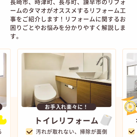
長崎市、時津町、長与町、諫早市のリフォ
ームのタマオがオススメするリフォーム工
事をご紹介します！
リフォームに関するお
困りごとやお悩みを分かりやすく解説しま
す。
お手入れ楽々に！
トイレ
リフォーム
キ
汚れが取れない、掃除が面倒
収