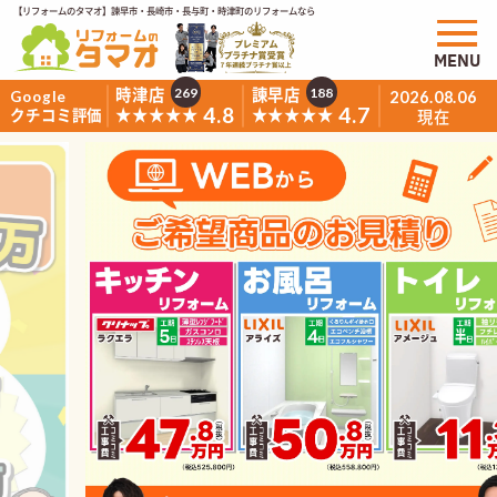
【リフォームのタマオ】諫早市・長崎市・長与町・時津町のリフォームなら
MENU
時津店
諫早店
269
188
Google
2026.08.06
4.8
4.7
★★★★★
★★★★★
クチコミ評価
現在