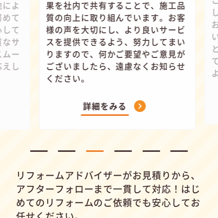
この関係
果を社内で共有することで、施工品
し、お客
質の向上に取り組んでいます。お客
お任せい
様の声を大切にし、より良いサービ
います。
スを提供できるよう、努力してまい
と品質向
りますので、何かご要望やご意見が
ていただ
ございましたら、遠慮なくお知らせ
よう心が
ください。
詳細をみる
リフォームアドバイザーがお見積りから、
アフターフォローまで一貫して対応！
はじ
めてのリフォームのご依頼でも安心してお
任せください。