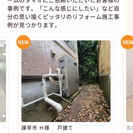
事例です。
「こんな感じにしたい」など自
分の思い描くピッタリのリフォーム施工事
例が見つかります。
NEW
NEW
諫早市 Ｈ様
戸建て
長崎市