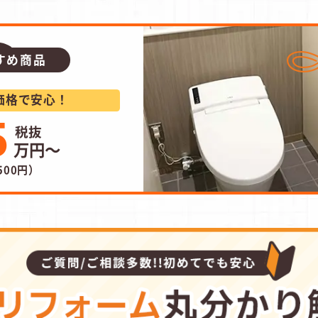
すめ商品
価格で安心！
5
万円～
500円）