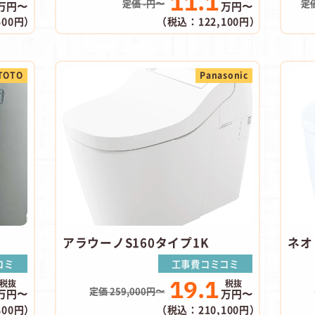
11.1
定価 -円〜
定価
万円〜
万円〜
500円）
（税込：122,100円）
TOTO
Panasonic
アラウーノS160タイプ1K
ネオ
コミ
工事費コミコミ
19.1
定価 259,000円〜
万円〜
万円〜
800円）
（税込：210,100円）