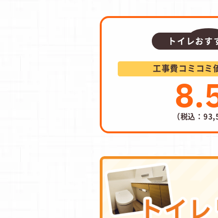
トイレおす
工事費コミコミ
8.
（税込：93,