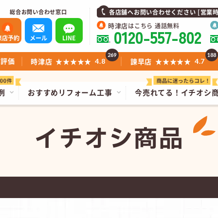
総合お問い合わせ窓口
各店舗へお問い合わせください [営業時間]1
時津店
はこちら 通話無料
0120-557-802
来店予約
メール
LINE
269
188
ミ評価
時津店
★★★★★
諫早店
★★★★★
4.8
4.7
例
おすすめリフォーム工事
今売れてる！
イチオシ
イチオシ商品