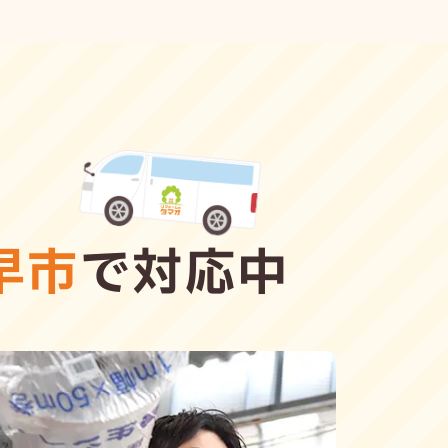
早市
で対応中