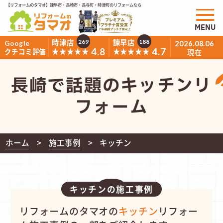
【リフォームのタマオ】諫早市・長崎市・長与町・時津町のリフォームなら
MENU
時津店
諫早店
269
188
Google
2026.08.06
4.8
4.7
★★★★★
★★★★★
クチコミ評価
現在
長崎で話題のキッチンリ
フォーム
ホーム
施工事例
キッチン
キッチンの施工事例
リフォームのタマオの
キッチン
リフォー