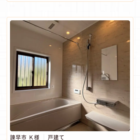
諫早市 Ｋ様
戸建て