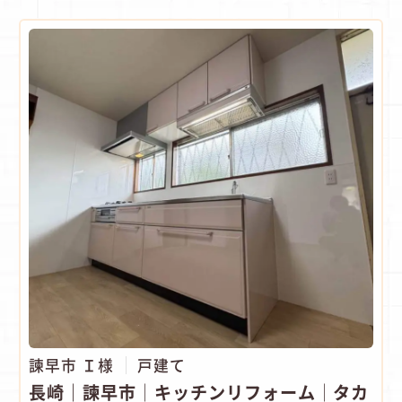
諫早市 Ｉ様
戸建て
長崎｜諫早市│キッチンリフォーム│タカ