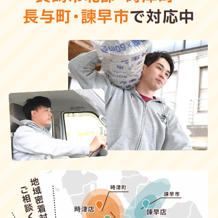
長与町
・
諫早市
で対応中