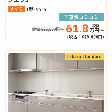
I型255㎝
サイズ
工事費コミコミ
61.8
定価 826,500円〜
万円〜
（税込：679,800円）
Takara standard