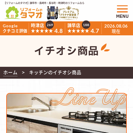
【リフォームのタマオ】諫早市・長崎市・長与町・時津町のリフォームなら
MENU
時津店
諫早店
269
188
Google
2026.08.06
4.8
4.7
★★★★★
★★★★★
クチコミ評価
現在
イチオシ商品
ホーム
キッチンのイチオシ商品
LineUp