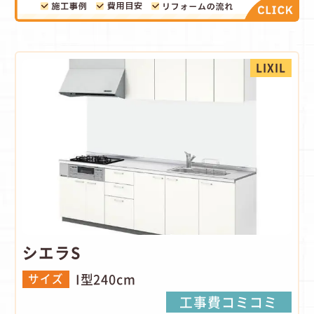
LIXIL
シエラS
I型240cm
サイズ
工事費コミコミ