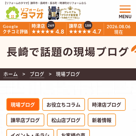
【リフォームのタマオ】諫早市・長崎市・長与町・時津町のリフォームなら
MENU
時津店
諫早店
269
188
Google
2026.08.06
4.8
4.7
★★★★★
★★★★★
クチコミ評価
現在
長崎で話題の現場ブログ
ホーム
ブログ
現場ブログ
現場ブログ
お役立ちコラム
時津店ブログ
諫早店ブログ
松山店ブログ
新着情報
イベント・チラシ
お客様の声