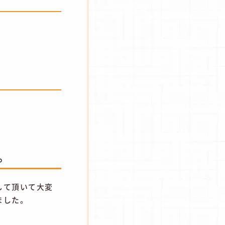
。
して頂いて大変
ました。