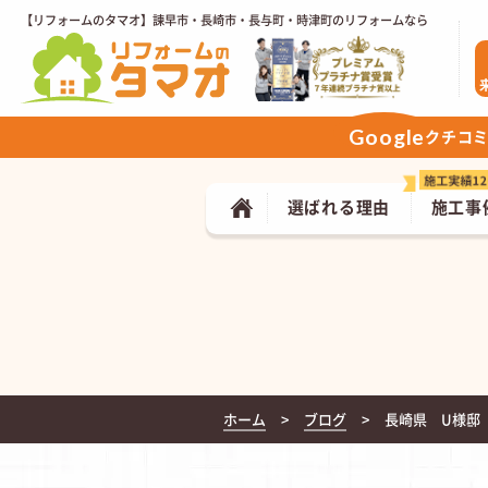
【リフォームのタマオ】諫早市・長崎市・長与町・時津町のリフォームなら
Google
クチコ
選ばれる理由
施工事
ホーム
ブログ
長崎県 U様邸