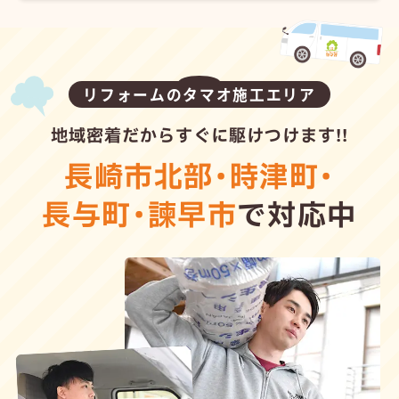
リフォームのタマオ施工エリア
地域密着だからすぐに駆けつけます!!
長崎市北部
・
時津町
・
長与町
・
諫早市
で対応中