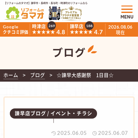
【リフォームのタマオ】諫早市・長崎市・長与町・時津町のリフォームなら
MENU
時津店
諫早店
269
188
Google
2026.08.06
4.8
4.7
★★★★★
★★★★★
クチコミ評価
現在
ブログ
ホーム
ブログ
☆諫早大感謝祭 1日目☆
諫早店ブログ
イベント・チラシ
2025.06.05
2025.06.07