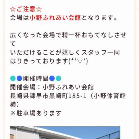
☆ご注意☆
会場は
小野ふれあい会館
となります。
広くなった会場で精一杯おもてなしさせ
て
いただけることが嬉しくスタッフ一同
はりきっております(*’▽’)
●
●
開催時間
●
●
開催会場：小野ふれあい会館
長崎県諫早市黒崎町185-1（小野体育館
横）
※駐車場あります