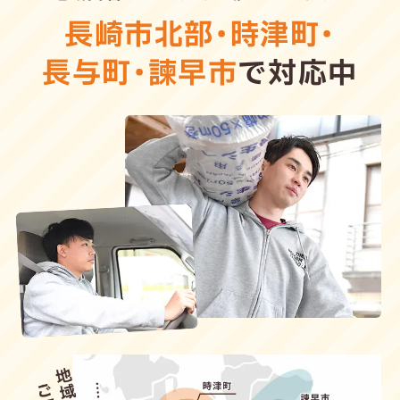
長崎市北部
・
時津町
・
長与町
・
諫早市
で対応中