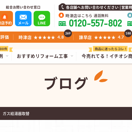
総合お問い合わせ窓口
各店舗へお問い合わせください [営業時間]1
時津店
はこちら 通話無料
0120-557-802
来店予約
メール
LINE
269
188
ミ評価
時津店
★★★★★
諫早店
★★★★★
4.8
4.7
例
おすすめリフォーム工事
今売れてる！
イチオシ
ブログ
 ガス給湯器取替