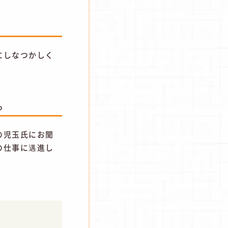
にしなつかしく
。
の児玉氏にお聞
の仕事に邁進し