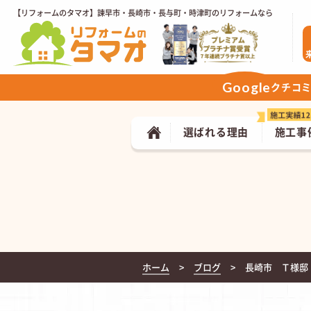
【リフォームのタマオ】諫早市・長崎市・長与町・時津町のリフォームなら
Google
クチコ
選ばれる理由
施工事
ホーム
ブログ
長崎市 Ｔ様邸