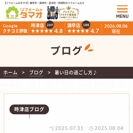
【リフォームのタマオ】諫早市・長崎市・長与町・時津町のリフォームなら
MENU
時津店
諫早店
269
188
Google
2026.08.06
4.8
4.7
★★★★★
★★★★★
クチコミ評価
現在
ブログ
ホーム
ブログ
暑い日の過ごし方♪
時津店ブログ
2025.07.31
2025.08.04