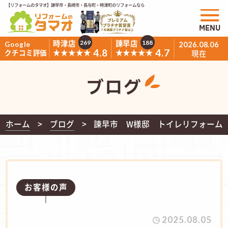
【リフォームのタマオ】諫早市・長崎市・長与町・時津町のリフォームなら
MENU
時津店
諫早店
269
188
Google
2026.08.06
4.8
4.7
★★★★★
★★★★★
クチコミ評価
現在
ブログ
ホーム
ブログ
諫早市 W様邸 トイレリフォーム
お客様の声
2025.08.05