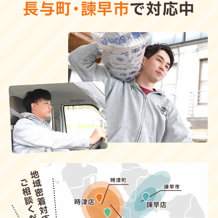
長与町
・
諫早市
で対応中