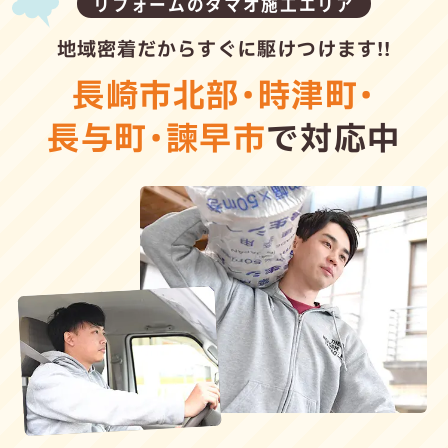
リフォームのタマオ施工エリア
地域密着だからすぐに駆けつけます!!
長崎市北部
・
時津町
・
長与町
・
諫早市
で対応中