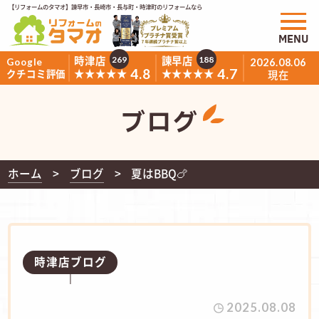
【リフォームのタマオ】諫早市・長崎市・長与町・時津町のリフォームなら
MENU
時津店
諫早店
269
188
Google
2026.08.06
4.8
4.7
★★★★★
★★★★★
クチコミ評価
現在
ブログ
ホーム
ブログ
夏はBBQ🍗
時津店ブログ
2025.08.08