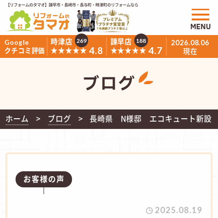
【リフォームのタマオ】諫早市・長崎市・長与町・時津町のリフォームなら
MENU
時津店
諫早店
269
188
Google
2026.08.06
4.8
4.7
★★★★★
★★★★★
クチコミ評価
現在
ブログ
ホーム
ブログ
長崎県 N様邸 エコキュート新設
お客様の声
2025.08.19