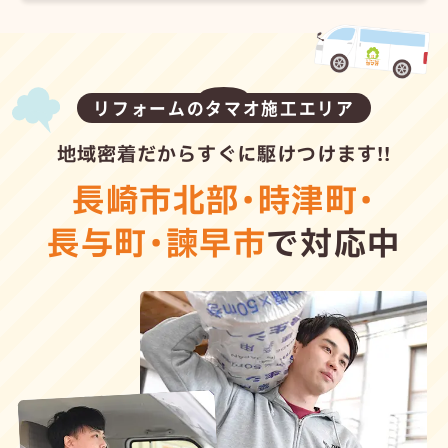
リフォームのタマオ施工エリア
地域密着だからすぐに駆けつけます!!
長崎市北部
・
時津町
・
長与町
・
諫早市
で対応中