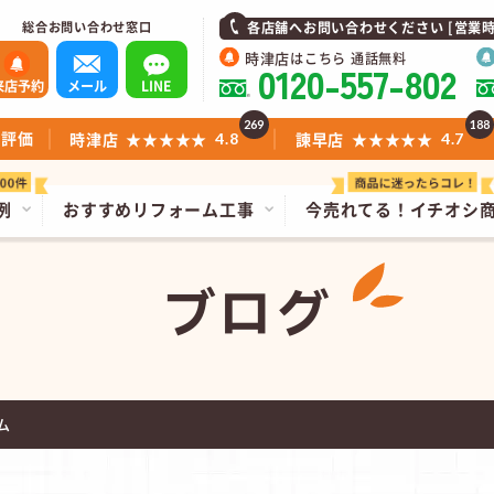
総合お問い合わせ窓口
各店舗へお問い合わせください [営業時間]1
時津店
はこちら 通話無料
0120-557-802
来店予約
メール
LINE
269
188
ミ評価
時津店
★★★★★
諫早店
★★★★★
4.8
4.7
例
おすすめリフォーム工事
今売れてる！
イチオシ
ブログ
ム