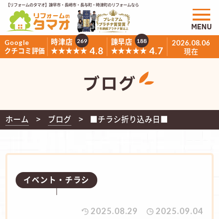
【リフォームのタマオ】諫早市・長崎市・長与町・時津町のリフォームなら
MENU
時津店
諫早店
269
188
Google
2026.08.06
4.8
4.7
★★★★★
★★★★★
クチコミ評価
現在
ブログ
ホーム
ブログ
■チラシ折り込み日■
イベント・チラシ
2025.08.29
2025.09.04