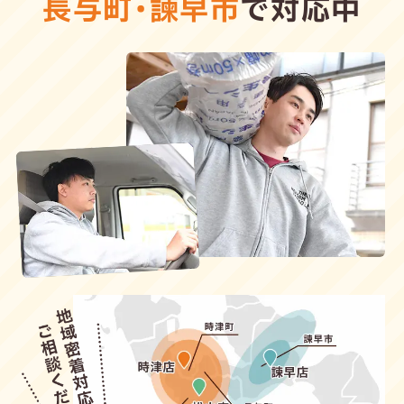
長与町
・
諫早市
で対応中