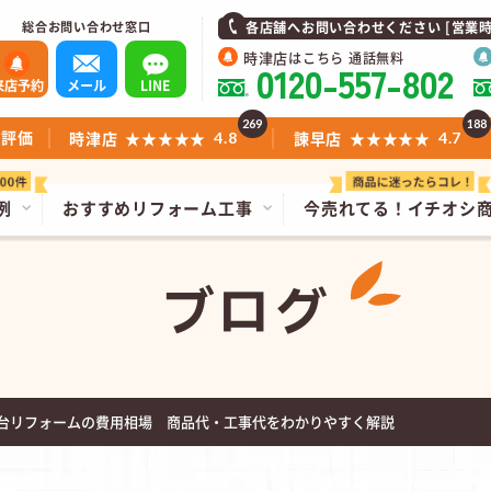
総合お問い合わせ窓口
各店舗へお問い合わせください [営業時間]1
時津店
はこちら 通話無料
0120-557-802
来店予約
メール
LINE
269
188
ミ評価
時津店
★★★★★
諫早店
★★★★★
4.8
4.7
例
おすすめリフォーム工事
今売れてる！
イチオシ
ブログ
台リフォームの費用相場 商品代・工事代をわかりやすく解説