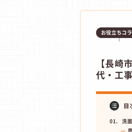
お役立ちコ
【長崎
代・工
目
洗