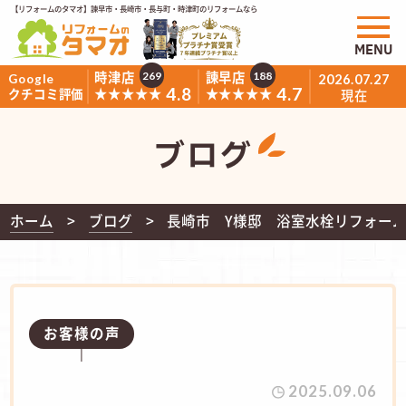
【リフォームのタマオ】諫早市・長崎市・長与町・時津町のリフォームなら
MENU
時津店
諫早店
269
188
Google
2026.07.27
4.8
4.7
★★★★★
★★★★★
クチコミ評価
現在
ブログ
ホーム
ブログ
長崎市 Y様邸 浴室水栓リフォー
お客様の声
2025.09.06