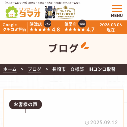
【リフォームのタマオ】諫早市・長崎市・長与町・時津町のリフォームなら
MENU
時津店
諫早店
269
188
Google
2026.08.06
4.8
4.7
★★★★★
★★★★★
クチコミ評価
現在
ブログ
ホーム
ブログ
長崎市 Ｏ様邸 IHコンロ取替
お客様の声
2025.09.12