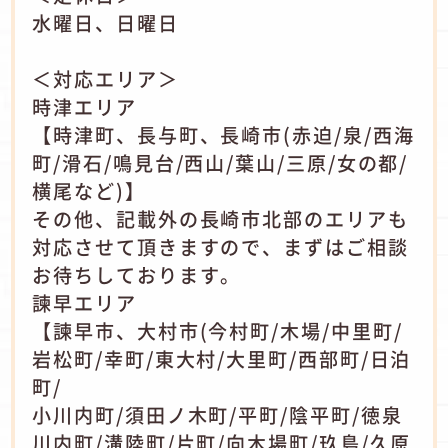
水曜日、日曜日
＜対応エリア＞
時津エリア
【時津町、長与町、長崎市(赤迫/泉/西海
町/滑石/鳴見台/西山/葉山/三原/女の都/
横尾など)】
その他、記載外の長崎市北部のエリアも
対応させて頂きますので、まずはご相談
お待ちしております。
諫早エリア
【諫早市、大村市(今村町/木場/中里町/
岩松町/幸町/東大村/大里町/西部町/日泊
町/
小川内町/須田ノ木町/平町/陰平町/徳泉
川内町/溝陸町/片町/向木場町/玖島/久原