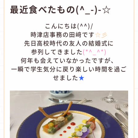
最近食べたもの(^_-)-☆
こんにちは(^^)/
時津店事務の田﨑です
☆彡
先日高校時代の友人の結婚式に
参列してきました
(*^_^*)
何年も会えていなかったですが、
一瞬で学生気分に戻り楽しい時間を過ご
せました
★