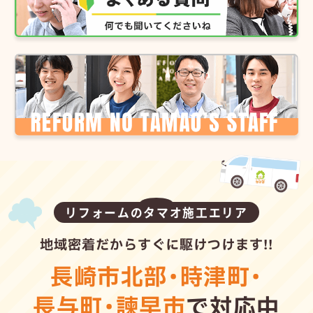
リフォームのタマオ施工エリア
地域密着だからすぐに駆けつけます!!
長崎市北部
・
時津町
・
長与町
・
諫早市
で対応中