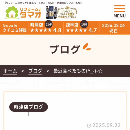
【リフォームのタマオ】諫早市・長崎市・長与町・時津町のリフォームなら
MENU
時津店
諫早店
269
188
Google
2026.08.06
4.8
4.7
★★★★★
★★★★★
クチコミ評価
現在
ブログ
ホーム
ブログ
最近食べたもの(^_-)-☆
時津店ブログ
2025.09.22