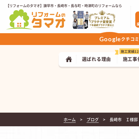
【リフォームのタマオ】諫早市・長崎市・長与町・時津町のリフォームなら
Google
クチコ
選ばれる理由
施工事
ホーム
ブログ
長崎市 Ｉ様邸