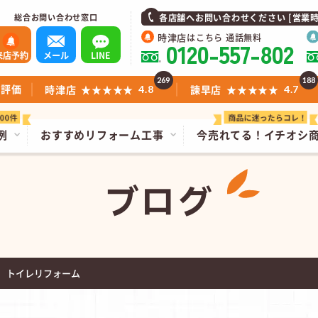
総合お問い合わせ窓口
各店舗へお問い合わせください [営業時間]1
時津店
はこちら 通話無料
0120-557-802
来店予約
メール
LINE
269
188
ミ評価
時津店
★★★★★
諫早店
★★★★★
4.8
4.7
例
おすすめリフォーム工事
今売れてる！
イチオシ
ブログ
 トイレリフォーム