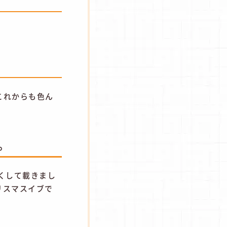
これからも色ん
。
くして載きまし
リスマスイブで