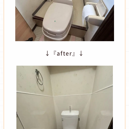
↓『after』↓