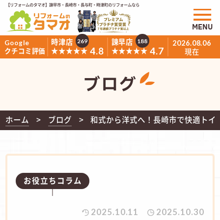
【リフォームのタマオ】諫早市・長崎市・長与町・時津町のリフォームなら
MENU
時津店
諫早店
269
188
Google
2026.08.06
4.8
4.7
★★★★★
★★★★★
クチコミ評価
現在
ブログ
ホーム
ブログ
和式から洋式へ！長崎市で快適トイ
お役立ちコラム
2025.10.11
2025.10.30