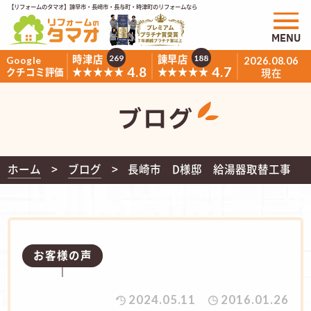
【リフォームのタマオ】諫早市・長崎市・長与町・時津町のリフォームなら
MENU
時津店
諫早店
269
188
Google
2026.08.06
4.8
4.7
★★★★★
★★★★★
クチコミ評価
現在
ブログ
ホーム
ブログ
長崎市 D様邸 給湯器取替工事
お客様の声
2024.05.11
2016.01.26