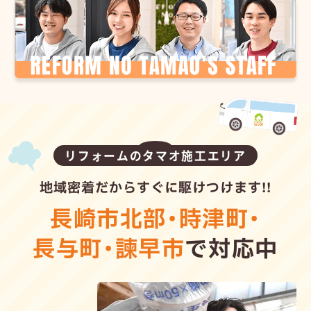
リフォームのタマオ施工エリア
地域密着だからすぐに駆けつけます!!
長崎市北部
・
時津町
・
長与町
・
諫早市
で対応中