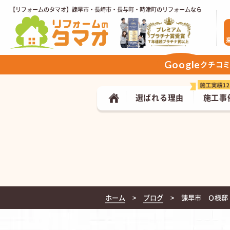
【リフォームのタマオ】諫早市・長崎市・長与町・時津町のリフォームなら
Google
クチコ
選ばれる理由
施工事
ホーム
ブログ
諫早市 Ｏ様邸