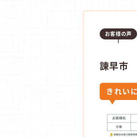
お客様の声
諫早市
きれい