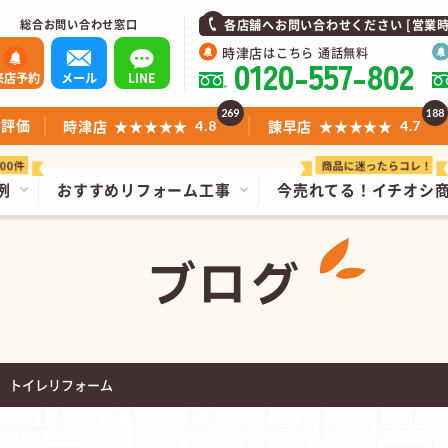
総合お問い合わせ窓口
各店舗へお問い合わせください [営業時間]1
時津店
はこちら 通話無料
0120-557-802
来店予約
メール
LINE
269
188
ミ評価
時津店
★★★★★
諫早店
★★★★★
4.8
4.7
例
おすすめリフォーム工事
今売れてる！
イチオシ
ブログ
 トイレリフォーム