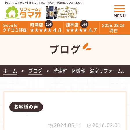
【リフォームのタマオ】諫早市・長崎市・長与町・時津町のリフォームなら
MENU
時津店
諫早店
269
188
Google
2026.08.06
4.8
4.7
★★★★★
★★★★★
クチコミ評価
現在
ブログ
ホーム
ブログ
時津町 M様邸 浴室リフォーム、
お客様の声
2024.05.11
2016.02.01