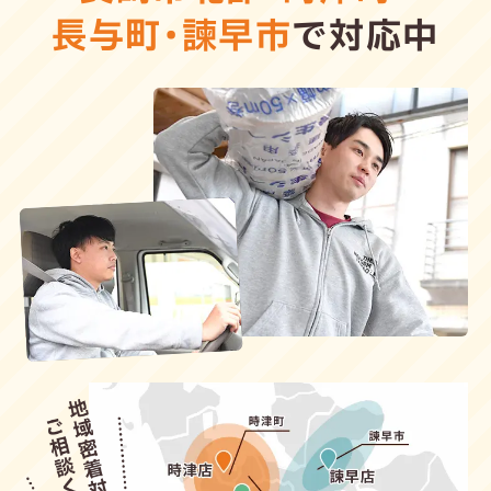
長与町
・
諫早市
で対応中