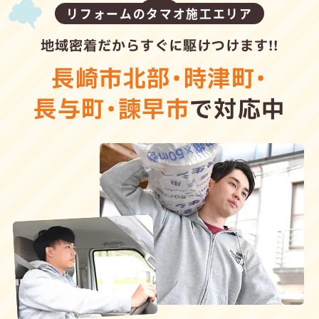
リフォームのタマオ施工エリア
地域密着だからすぐに駆けつけます!!
長崎市北部
・
時津町
・
長与町
・
諫早市
で対応中