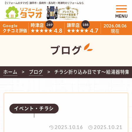
【リフォームのタマオ】諫早市・長崎市・長与町・時津町のリフォームなら
MENU
時津店
諫早店
269
188
Google
2026.08.06
4.8
4.7
★★★★★
★★★★★
クチコミ評価
現在
ブログ
ホーム
ブログ
チラシ折り込み日です～給湯器特集
イベント・チラシ
2025.10.16
2025.10.21