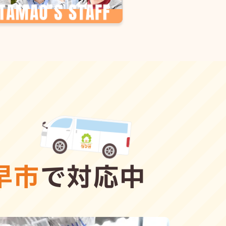
早市
で対応中