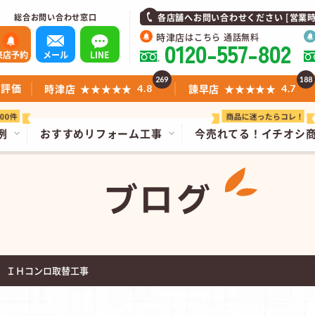
総合お問い合わせ窓口
各店舗へお問い合わせください [営業時間]1
時津店
はこちら 通話無料
0120-557-802
来店予約
メール
LINE
269
188
ミ評価
時津店
★★★★★
諫早店
★★★★★
4.8
4.7
例
おすすめリフォーム工事
今売れてる！
イチオシ
ブログ
 ＩＨコンロ取替工事