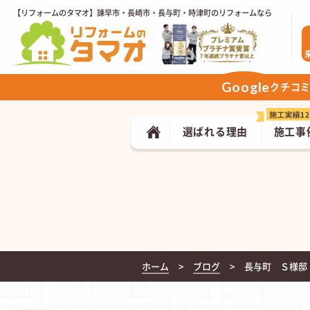
【リフォームのタマオ】諫早市・長崎市・長与町・時津町のリフォームなら
Google
クチコ
選ばれる理由
施工事
ホーム
ブログ
長与町 Ｓ様邸