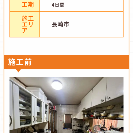
工期
4日間
施工
エリ
長崎市
ア
施工前