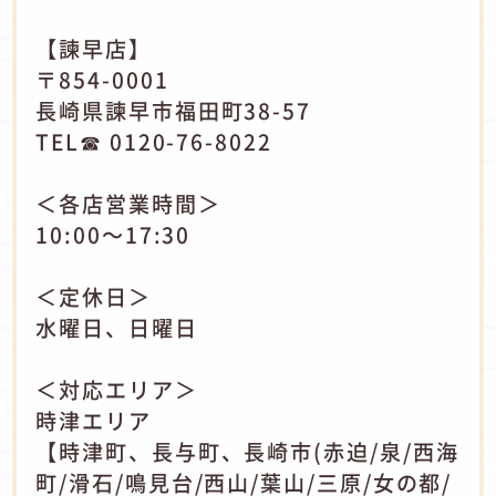
【諫早店】
〒854-0001
長崎県諫早市福田町38-57
TEL☎ 0120-76-8022
＜各店営業時間＞
10:00～17:30
＜定休日＞
水曜日、日曜日
＜対応エリア＞
時津エリア
【時津町、長与町、長崎市(赤迫/泉/西海
町/滑石/鳴見台/西山/葉山/三原/女の都/