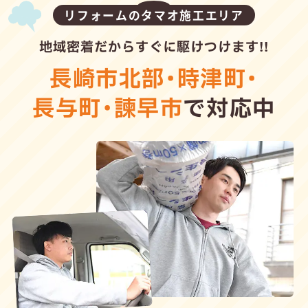
リフォームのタマオ施工エリア
地域密着だからすぐに駆けつけます!!
長崎市北部
・
時津町
・
長与町
・
諫早市
で対応中