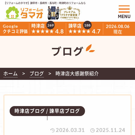
【リフォームのタマオ】諫早市・長崎市・長与町・時津町のリフォームなら
MENU
時津店
諫早店
269
188
Google
2026.08.06
4.8
4.7
★★★★★
★★★★★
クチコミ評価
現在
ブログ
ホーム
ブログ
時津店大感謝祭紹介
時津店ブログ
諫早店ブログ
2026.03.31
2025.11.24