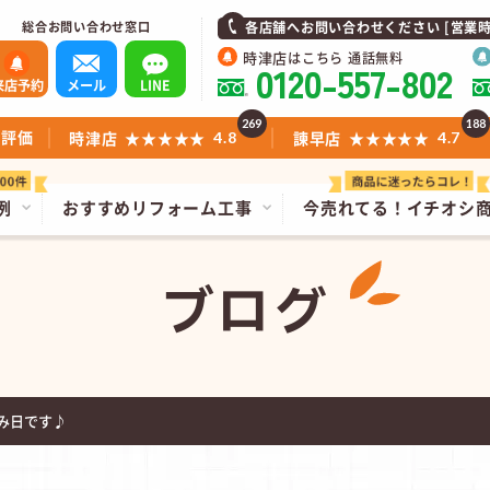
総合お問い合わせ窓口
各店舗へお問い合わせください [営業時間]1
時津店
はこちら 通話無料
0120-557-802
来店予約
メール
LINE
269
188
ミ評価
時津店
★★★★★
諫早店
★★★★★
4.8
4.7
例
おすすめリフォーム工事
今売れてる！
イチオシ
ブログ
み日です♪