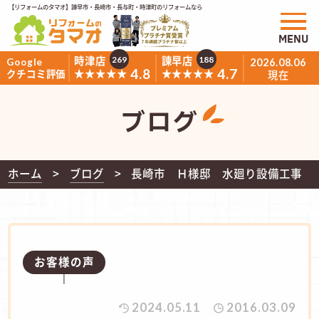
【リフォームのタマオ】諫早市・長崎市・長与町・時津町のリフォームなら
MENU
時津店
諫早店
269
188
Google
2026.08.06
4.8
4.7
★★★★★
★★★★★
クチコミ評価
現在
ブログ
ホーム
ブログ
長崎市 Ｈ様邸 水廻り設備工事
お客様の声
2024.05.11
2016.03.09