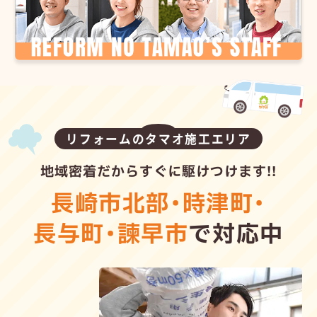
リフォームのタマオ施工エリア
地域密着だからすぐに駆けつけます!!
長崎市北部
・
時津町
・
長与町
・
諫早市
で対応中