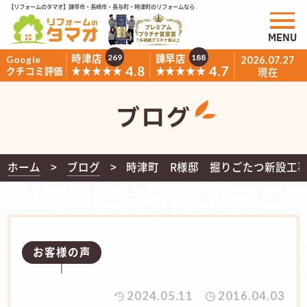
【リフォームのタマオ】諫早市・長崎市・長与町・時津町のリフォームなら
MENU
時津店
諫早店
269
188
Google
2026.07.27
4.8
4.7
★★★★★
★★★★★
クチコミ評価
現在
ブログ
ホーム
ブログ
時津町 R様邸 掘りごたつ新設工
お客様の声
2024.05.11
2016.04.03