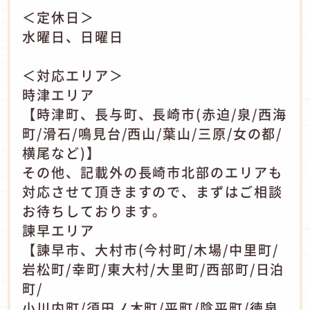
＜定休日＞
水曜日、日曜日
＜対応エリア＞
時津エリア
【時津町、長与町、長崎市(赤迫/泉/西海
町/滑石/鳴見台/西山/葉山/三原/女の都/
横尾など)】
その他、記載外の長崎市北部のエリアも
対応させて頂きますので、まずはご相談
お待ちしております。
諫早エリア
【諫早市、大村市(今村町/木場/中里町/
岩松町/幸町/東大村/大里町/西部町/日泊
町/
小川内町/須田ノ木町/平町/陰平町/徳泉