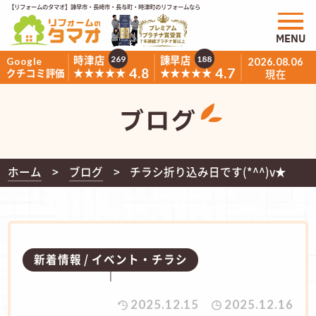
【リフォームのタマオ】諫早市・長崎市・長与町・時津町のリフォームなら
MENU
時津店
諫早店
269
188
Google
2026.08.06
4.8
4.7
★★★★★
★★★★★
クチコミ評価
現在
ブログ
ホーム
ブログ
チラシ折り込み日です(*^^)v★
新着情報
イベント・チラシ
2025.12.15
2025.12.16