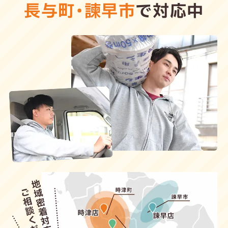
長与町
・
諫早市
で対応中