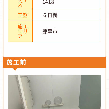
1418
ズ
工期
６日間
施工
エリ
諫早市
ア
施工前