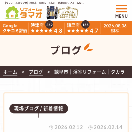
【リフォームのタマオ】諫早市・長崎市・長与町・時津町のリフォームなら
MENU
時津店
諫早店
269
188
Google
2026.08.06
4.8
4.7
★★★★★
★★★★★
クチコミ評価
現在
ブログ
ホーム
ブログ
諫早市│浴室リフォーム│タカラ 
現場ブログ
新着情報
2026.02.12
2026.02.14