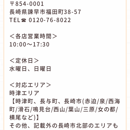
〒854-0001
長崎県諫早市福田町38-57
TEL☎ 0120-76-8022
＜各店営業時間＞
10:00～17:30
＜定休日＞
水曜日、日曜日
＜対応エリア＞
時津エリア
【時津町、長与町、長崎市(赤迫/泉/西海
町/滑石/鳴見台/西山/葉山/三原/女の都/
横尾など)】
その他、記載外の長崎市北部のエリアも