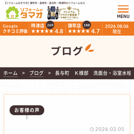
【リフォームのタマオ】諫早市・長崎市・長与町・時津町のリフォームなら
MENU
時津店
諫早店
269
188
Google
2026.08.06
4.8
4.7
★★★★★
★★★★★
クチコミ評価
現在
ブログ
ホーム
ブログ
長与町 Ｋ様邸 洗面台・浴室水栓
お客様の声
2026.02.05