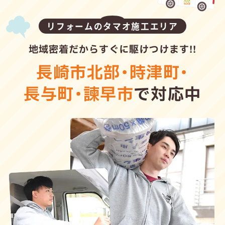
リフォームのタマオ施工エリア
地域密着だからすぐに駆けつけます!!
長崎市北部
・
時津町
・
長与町
・
諫早市
で対応中