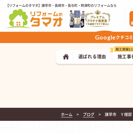
【リフォームのタマオ】諫早市・長崎市・長与町・時津町のリフォームなら
Google
クチコ
選ばれる理由
施工事
ホーム
ブログ
諫早市 Ｙ様邸