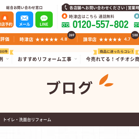
総合お問い合わせ窓口
各店舗へお問い合わせください [営業時間]1
時津店
はこちら 通話無料
0120-557-802
来店予約
メール
LINE
269
188
ミ評価
時津店
★★★★★
諫早店
★★★★★
4.8
4.7
例
おすすめリフォーム工事
今売れてる！
イチオシ
ブログ
 トイレ・洗面台リフォーム