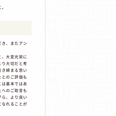
に。
だき、またアン
と、大変光栄に
より大切だと考
引き締まる思い
たとのご評価も
とは基本ではあ
上へのご助言も
がら、より良い
になれることが