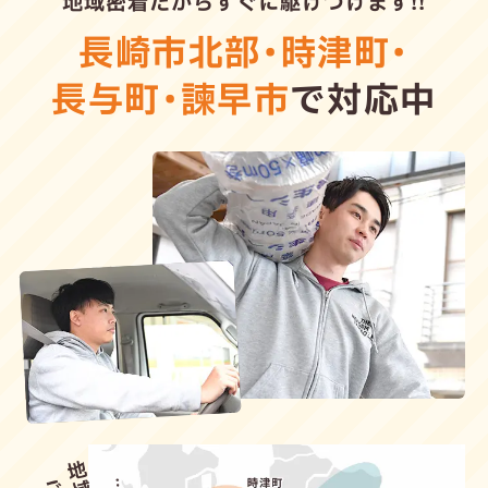
地域密着だからすぐに駆けつけます!!
長崎市北部
・
時津町
・
長与町
・
諫早市
で対応中