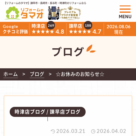
【リフォームのタマオ】諫早市・長崎市・長与町・時津町のリフォームなら
MENU
時津店
諫早店
269
188
Google
2026.08.06
4.8
4.7
★★★★★
★★★★★
クチコミ評価
現在
ブログ
ホーム
ブログ
☆お休みのお知らせ☆
時津店ブログ
諫早店ブログ
2026.03.21
2026.04.02