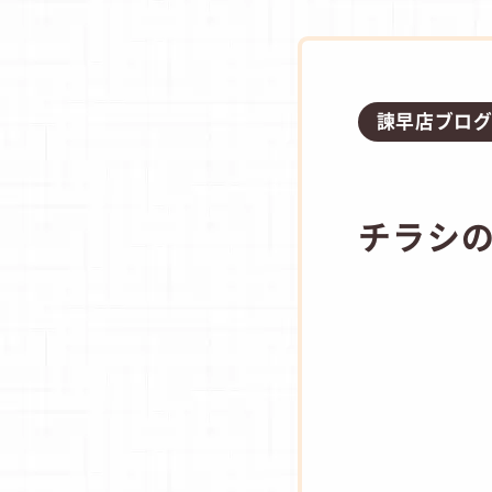
諫早店ブロ
チラシ