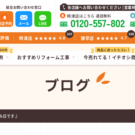
総合お問い合わせ窓口
各店舗へお問い合わせください [営業時間]1
時津店
はこちら 通話無料
0120-557-802
来店予約
メール
LINE
269
188
ミ評価
時津店
★★★★★
諫早店
★★★★★
4.8
4.7
例
おすすめリフォーム工事
今売れてる！
イチオシ
ブログ
み日です♪