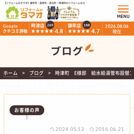
【リフォームのタマオ】諫早市・長崎市・長与町・時津町のリフォームなら
MENU
時津店
諫早店
269
188
Google
2026.08.06
4.8
4.7
★★★★★
★★★★★
クチコミ評価
現在
ブログ
ホーム
ブログ
時津町 E様邸 給水給湯管布設替
お客様の声
2024.05.12
2016.06.21