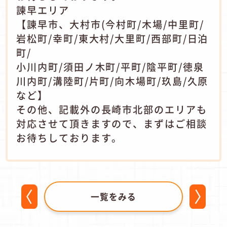
諫早エリア
【諫早市、大村市(今村町/木場/中里町/
岩松町/幸町/東大村/大里町/西部町/日泊
町/
小川内町/須田ノ木町/平町/陰平町/徳泉
川内町/溝陸町/片町/向木場町/玖島/久原
など】
その他、記載外の長崎市北部のエリアも
対応させて頂きますので、まずはご相談
お待ちしております。
一覧をみる