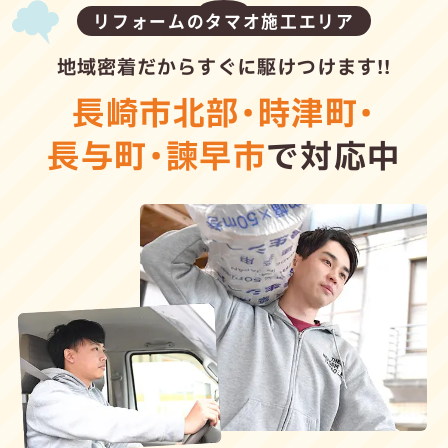
リフォームのタマオ施工エリア
地域密着だからすぐに駆けつけます!!
長崎市北部
・
時津町
・
長与町
・
諫早市
で対応中