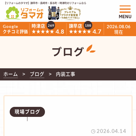
【リフォームのタマオ】諫早市・長崎市・長与町・時津町のリフォームなら
MENU
時津店
諫早店
269
188
Google
2026.08.06
4.8
4.7
★★★★★
★★★★★
クチコミ評価
現在
ブログ
ホーム
ブログ
内装工事
現場ブログ
2026.04.14