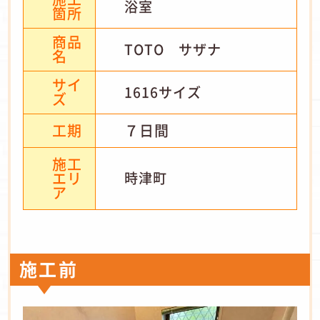
浴室
箇所
商品
TOTO サザナ
名
サイ
1616サイズ
ズ
工期
７日間
施工
エリ
時津町
ア
施工前