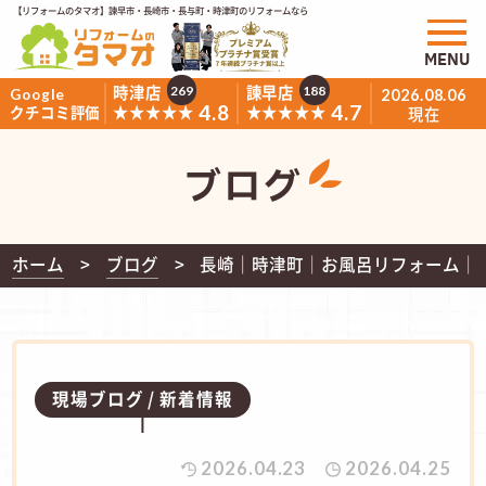
【リフォームのタマオ】諫早市・長崎市・長与町・時津町のリフォームなら
MENU
時津店
諫早店
269
188
Google
2026.08.06
4.8
4.7
★★★★★
★★★★★
クチコミ評価
現在
ブログ
ホーム
ブログ
長崎｜時津町│お風呂リフォーム│T
現場ブログ
新着情報
2026.04.23
2026.04.25