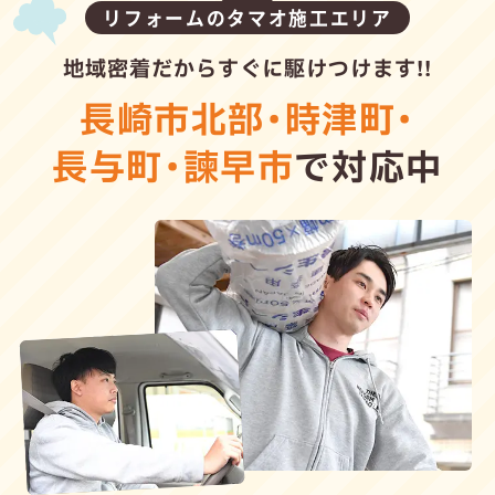
リフォームのタマオ施工エリア
地域密着だからすぐに駆けつけます!!
長崎市北部
・
時津町
・
長与町
・
諫早市
で対応中