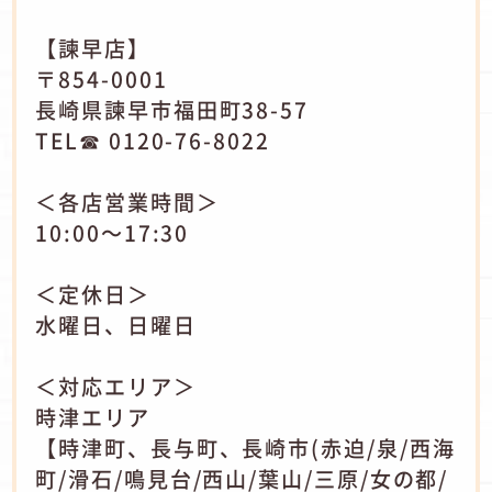
【諫早店】
〒854-0001
長崎県諫早市福田町38-57
TEL☎ 0120-76-8022
＜各店営業時間＞
10:00～17:30
＜定休日＞
水曜日、日曜日
＜対応エリア＞
時津エリア
【時津町、長与町、長崎市(赤迫/泉/西海
町/滑石/鳴見台/西山/葉山/三原/女の都/