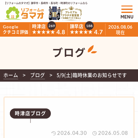
【リフォームのタマオ】諫早市・長崎市・長与町・時津町のリフォームなら
MENU
時津店
諫早店
269
188
Google
2026.08.06
4.8
4.7
★★★★★
★★★★★
クチコミ評価
現在
ブログ
ホーム
ブログ
5/9(土)臨時休業のお知らせです
時津店ブログ
2026.04.30
2026.05.08