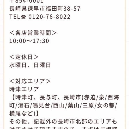
〒854-0001
長崎県諫早市福田町38-57
TEL☎ 0120-76-8022
＜各店営業時間＞
10:00～17:30
＜定休日＞
水曜日、日曜日
＜対応エリア＞
時津エリア
【時津町、長与町、長崎市(赤迫/泉/西海
町/滑石/鳴見台/西山/葉山/三原/女の都/
横尾など)】
その他、記載外の長崎市北部のエリアも