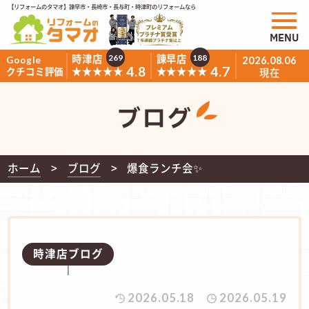
【リフォームのタマオ】諫早市・長崎市・長与町・時津町のリフォームなら
MENU
時津店
諫早店
269
188
Google
2026.08.06
4.8
4.7
★★★★★
★★★★★
クチコミ評価
現在
ブログ
ホーム
ブログ
爆食ランチ会✨
時津店ブログ
2026.05.18
2026.05.19