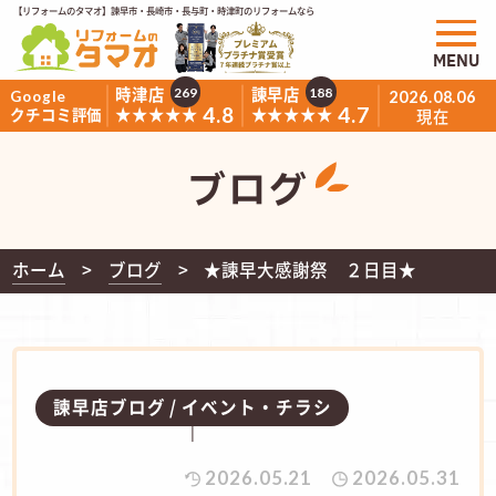
【リフォームのタマオ】諫早市・長崎市・長与町・時津町のリフォームなら
MENU
時津店
諫早店
269
188
Google
2026.08.06
4.8
4.7
★★★★★
★★★★★
クチコミ評価
現在
ブログ
ホーム
ブログ
★諫早大感謝祭 ２日目★
諫早店ブログ
イベント・チラシ
2026.05.21
2026.05.31