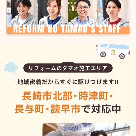
リフォームのタマオ施工エリア
地域密着だからすぐに駆けつけます!!
長崎市北部
・
時津町
・
長与町
・
諫早市
で対応中