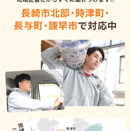
長崎市北部
・
時津町
・
長与町
・
諫早市
で対応中