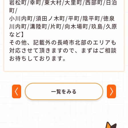
岩松町/幸町/東大村/大里町/西部町/日泊
町/
小川内町/須田ノ木町/平町/陰平町/徳泉
川内町/溝陸町/片町/向木場町/玖島/久原
など】
その他、記載外の長崎市北部のエリアも
対応させて頂きますので、まずはご相談
お待ちしております。
一覧をみる