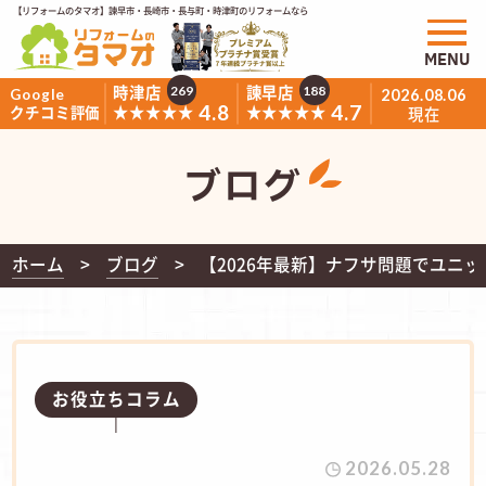
【リフォームのタマオ】諫早市・長崎市・長与町・時津町のリフォームなら
MENU
時津店
諫早店
269
188
Google
2026.08.06
4.8
4.7
★★★★★
★★★★★
クチコミ評価
現在
ブログ
ホーム
ブログ
【2026年最新】ナフサ問題でユニ
お役立ちコラム
2026.05.28