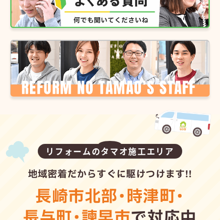
リフォームのタマオ施工エリア
地域密着だからすぐに駆けつけます!!
長崎市北部
・
時津町
・
長与町
・
諫早市
で対応中