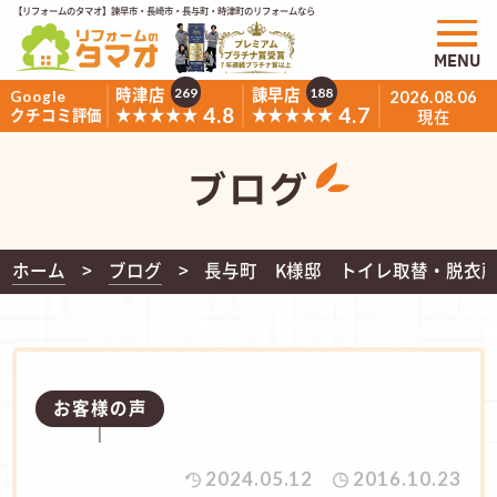
【リフォームのタマオ】諫早市・長崎市・長与町・時津町のリフォームなら
MENU
時津店
諫早店
269
188
Google
2026.08.06
4.8
4.7
★★★★★
★★★★★
クチコミ評価
現在
ブログ
ホーム
ブログ
長与町 K様邸 トイレ取替・脱衣
お客様の声
2024.05.12
2016.10.23