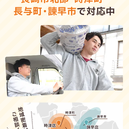
長与町
・
諫早市
で対応中