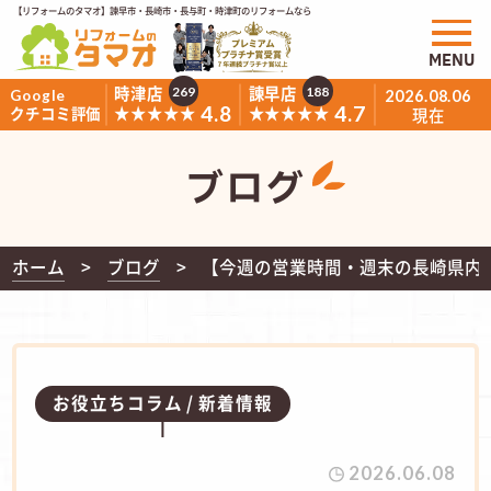
【リフォームのタマオ】諫早市・長崎市・長与町・時津町のリフォームなら
MENU
時津店
諫早店
269
188
Google
2026.08.06
4.8
4.7
★★★★★
★★★★★
クチコミ評価
現在
ブログ
ホーム
ブログ
​【今週の営業時間・週末の長崎県内
お役立ちコラム
新着情報
2026.06.08