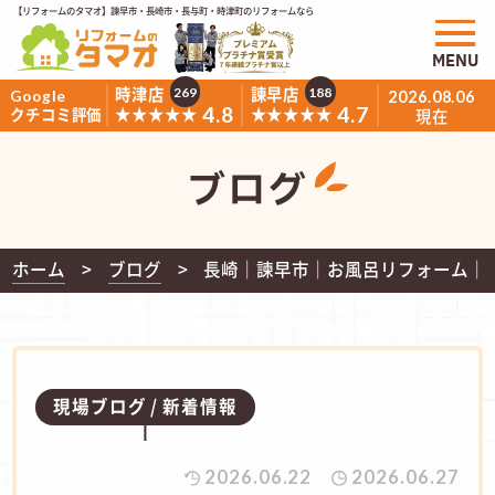
【リフォームのタマオ】諫早市・長崎市・長与町・時津町のリフォームなら
MENU
時津店
諫早店
269
188
Google
2026.08.06
4.8
4.7
★★★★★
★★★★★
クチコミ評価
現在
ブログ
ホーム
ブログ
長崎｜諫早市｜お風呂リフォーム｜T
現場ブログ
新着情報
2026.06.22
2026.06.27