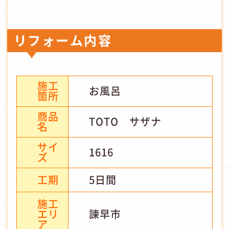
リフォーム内容
施工
お風呂
箇所
商品
TOTO サザナ
名
サイ
1616
ズ
工期
5日間
施工
エリ
諫早市
ア