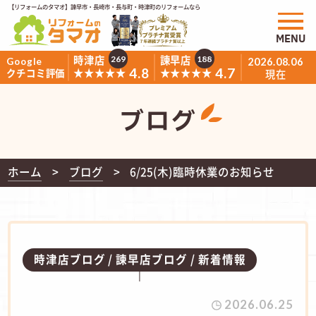
【リフォームのタマオ】諫早市・長崎市・長与町・時津町のリフォームなら
MENU
時津店
諫早店
269
188
Google
2026.08.06
4.8
4.7
★★★★★
★★★★★
クチコミ評価
現在
ブログ
ホーム
ブログ
6/25(木)臨時休業のお知らせ
時津店ブログ
諫早店ブログ
新着情報
2026.06.25