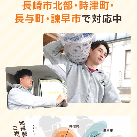
長崎市北部
・
時津町
・
長与町
・
諫早市
で対応中