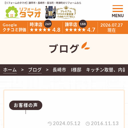
【リフォームのタマオ】諫早市・長崎市・長与町・時津町のリフォームなら
MENU
時津店
諫早店
269
188
Google
2026.07.27
4.8
4.7
★★★★★
★★★★★
クチコミ評価
現在
ブログ
ホーム
ブログ
長崎市 I様邸 キッチン取替、内装
お客様の声
2024.05.12
2016.11.13